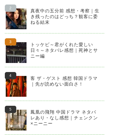
真夜中の五分前 感想・考察｜生
き残ったのはどっち？観客に委
ねる結末
トッケビ～君がくれた愛しい
日々～ネタバレ感想｜死神とサ
ニー編
客 ザ・ゲスト 感想 韓国ドラマ
｜先が読めない面白さ！
鳳凰の飛翔 中国ドラマ ネタバ
レあり・なし感想｜チェンクン
×ニーニー