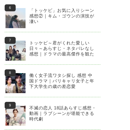
「トッケビ」お気に入りシーン
感想②｜キム・ゴウンの演技が
凄い
トッケビ～君がくれた愛しい
日々～あらすじ・ネタバレなし
感想｜ドラマの最高傑作を観た
働く女子流ワタシ探し 感想 中
国ドラマ｜バリキャリ女子と年
下大学生の歳の差恋愛
不滅の恋人 18話あらすじ感想・
動画｜ラブシーンが堪能できる
時代劇