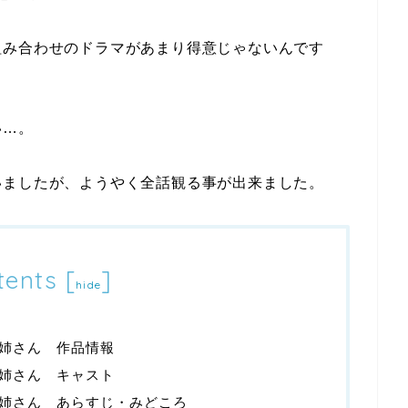
組み合わせのドラマがあまり得意じゃないんです
い…。
いましたが、ようやく全話観る事が出来ました。
tents
[
]
hide
姉さん 作品情報
姉さん キャスト
姉さん あらすじ・みどころ