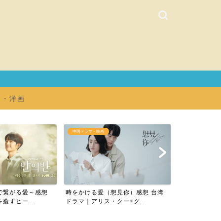
マ・洋画
韓国ドラマ
視聴履歴
想見你）感想 台湾
悪の花 感想 韓国ドラマ｜予想を超
★評価別リス
ー×グ...
える展開で秀逸な脚本が...