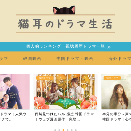
個人的ランキング 視聴履歴ドラマ一覧
ラマ
韓国映画
中国ドラマ・映画
海外ドラ
韓国ドラマ
中国ドラマ・映画
感想 韓国ドラマ
半分の半分～声で繋がる愛～感想
時をかける愛（
璧...
韓国ドラマ｜心を癒すヒー...
ドラマ｜アリス・ク