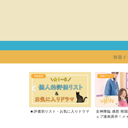
韓国ド
韓国ドラマ
韓国ドラマ
気に入りドラマ
女神降臨 感想 韓国ドラマ｜人気ウ
偶然見つけたハル 
ェブ漫画原作！メイクで...
｜ウェブ漫画原作！完